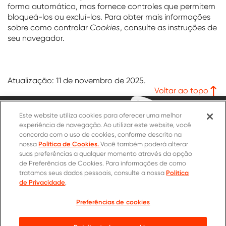
forma automática, mas fornece controles que permitem
bloqueá-los ou excluí-los. Para obter mais informações
sobre como controlar
Cookies
, consulte as instruções de
seu navegador.
Atualização:
11 de novembro de 2025
.
Voltar ao topo
Este website utiliza cookies para oferecer uma melhor
experiência de navegação. Ao utilizar este website, você
concorda com o uso de cookies, conforme descrito na
Política de Cookies.
nossa
Você também poderá alterar
suas preferências a qualquer momento através da opção
Formulário de Contato
de Preferências de Cookies. Para informações de como
Trabalhe com a gente
Política
tratamos seus dados pessoais, consulte a nossa
de Privacidade
.
Compre aço
Preferências de cookies